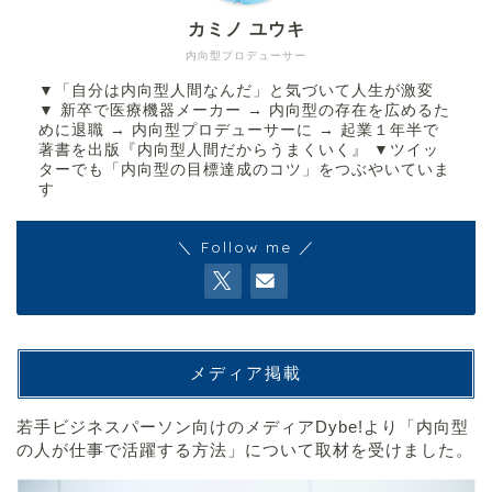
カミノ ユウキ
内向型プロデューサー
▼「自分は内向型人間なんだ」と気づいて人生が激変
▼ 新卒で医療機器メーカー → 内向型の存在を広めるた
めに退職 → 内向型プロデューサーに → 起業１年半で
著書を出版『内向型人間だからうまくいく』 ▼ツイッ
ターでも「内向型の目標達成のコツ」をつぶやいていま
す
＼ Follow me ／
メディア掲載
若手ビジネスパーソン向けのメディアDybe!より「内向型
の人が仕事で活躍する方法」について取材を受けました。