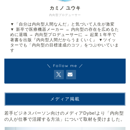
カミノ ユウキ
内向型プロデューサー
▼「自分は内向型人間なんだ」と気づいて人生が激変
▼ 新卒で医療機器メーカー → 内向型の存在を広めるた
めに退職 → 内向型プロデューサーに → 起業１年半で
著書を出版『内向型人間だからうまくいく』 ▼ツイッ
ターでも「内向型の目標達成のコツ」をつぶやいていま
す
＼ Follow me ／
メディア掲載
若手ビジネスパーソン向けのメディアDybe!より「内向型
の人が仕事で活躍する方法」について取材を受けました。