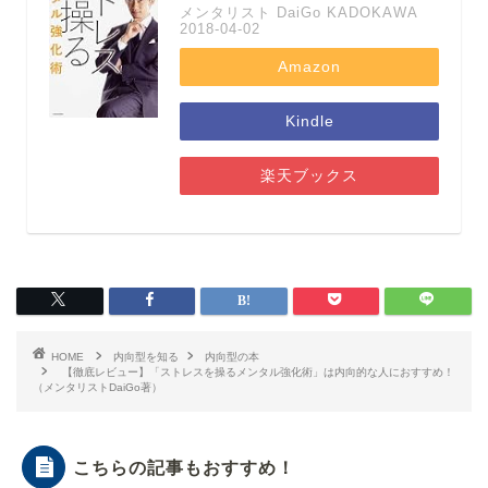
メンタリスト DaiGo KADOKAWA
2018-04-02
Amazon
Kindle
楽天ブックス
HOME
内向型を知る
内向型の本
【徹底レビュー】「ストレスを操るメンタル強化術」は内向的な人におすすめ！
（メンタリストDaiGo著）
こちらの記事もおすすめ！